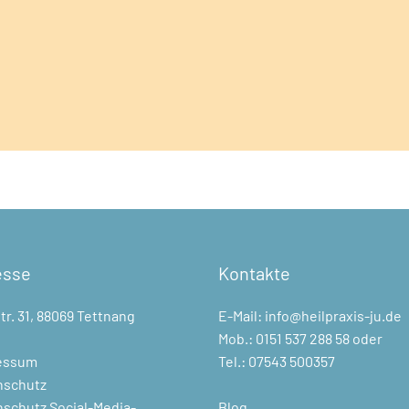
esse
Kontakte
tr. 31, 88069 Tettnang
E-Mail:
info@heilpraxis-ju.d
Mob.:
0151 537 288 58
oder
essum
Tel.:
07543 500357
nschutz
schutz Social-Media-
Blog