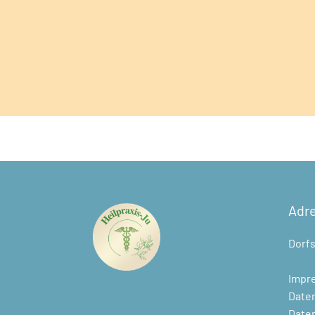
Adr
Dorfs
Impr
Date
Daten