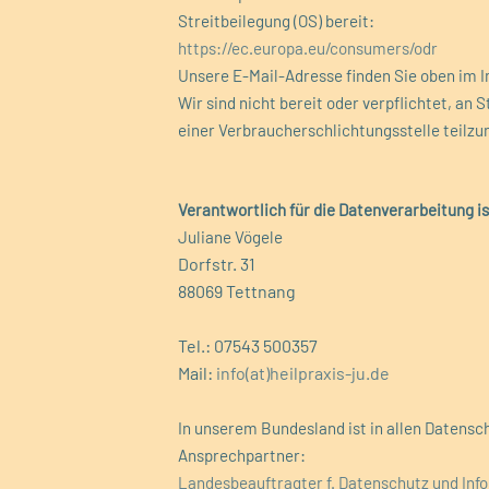
Streitbeilegung (OS) bereit:
https://ec.europa.eu/consumers/odr
Unsere E-Mail-Adresse finden Sie oben im
Wir sind nicht bereit oder verpflichtet, an 
einer Verbraucherschlichtungsstelle teilz
Verantwortlich für die Datenverarbeitung is
Juliane Vögele
Dorfstr. 31
88069 Tettnang
Tel.: 07543 500357
Mail:
info(at)heilpraxis-ju.de
In unserem Bundesland ist in allen Datens
Ansprechpartner:
Landesbeauftragter f. Datenschutz und Info