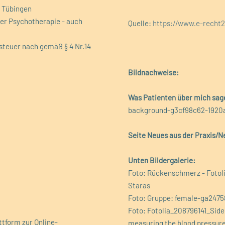
t Tübingen
der Psychotherapie - auch
Quelle:
https://www.e-recht
zsteuer nach gemäß § 4 Nr.14
Bildnachweise:
Was Patienten über mich sag
background-g3cf98c62-1920al
Seite Neues aus der Praxis/N
Unten Bildergalerie:
Foto: Rückenschmerz - Fotoli
Staras
Foto: Gruppe: female-ga2475
Foto: Fotolia_208796141_Side 
ttform zur Online-
measuring the blood pressure