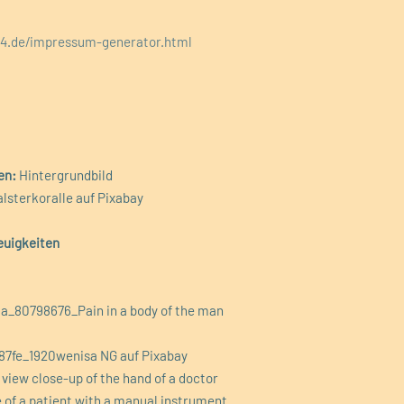
24.de/impressum-generator.html
en:
Hintergrundbild
sterkoralle auf Pixabay
euigkeiten
a_80798676_Pain in a body of the man
87fe_1920wenisa NG auf Pixabay
view close-up of the hand of a doctor
 of a patient with a manual instrument