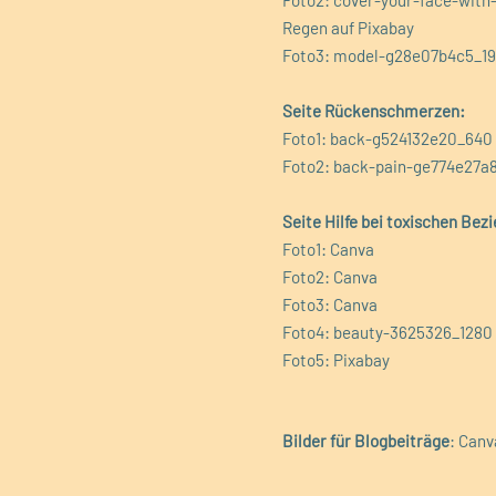
Foto2: cover-your-face-with
Regen auf Pixabay
Foto3: model-g28e07b4c5_19
Seite Rückenschmerzen:
Foto1: back-g524132e20_640 
Foto2: back-pain-ge774e27a8_
Seite Hilfe bei toxischen Bez
Foto1: Canva
Foto2: Canva
Foto3: Canva
Foto4: beauty-3625326_1280
Foto5: Pixabay
Bilder für Blogbeiträge
: Canv