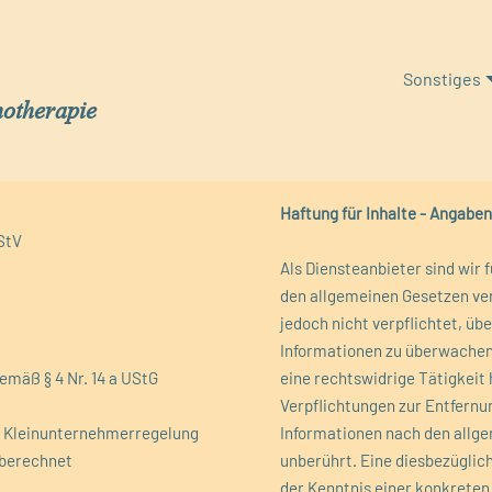
Sonstiges
hotherapie
Haftung für Inhalte - Angab
MStV
Als Diensteanbieter sind wir 
den allgemeinen Gesetzen ver
jedoch nicht verpflichtet, ü
Informationen zu überwachen
emäß § 4 Nr. 14 a UStG
eine rechtswidrige Tätigkeit
Verpflichtungen zur Entfernu
): Kleinunternehmerregelung
Informationen nach den allge
 berechnet
unberührt. Eine diesbezüglic
der Kenntnis einer konkreten