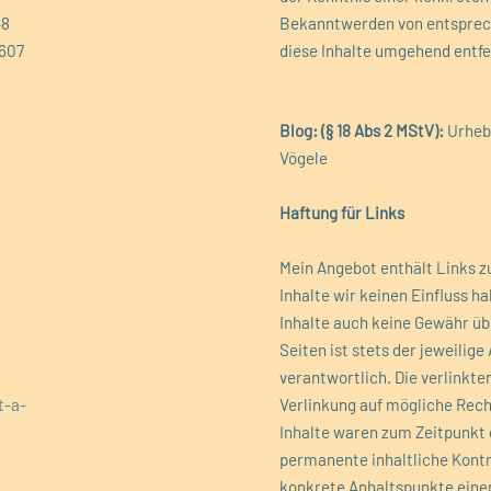
48
Bekanntwerden von entsprec
5607
diese Inhalte umgehend entfe
Blog: (§ 18 Abs 2 MStV):
Urheb
Vögele
Haftung für Links
Mein Angebot enthält Links zu
Inhalte wir keinen Einfluss h
Inhalte auch keine Gewähr üb
Seiten ist stets der jeweilige
verantwortlich. Die verlinkt
t-a-
Verlinkung auf mögliche Rech
Inhalte
waren zum Zeitpunkt 
permanente inhaltliche Kontro
konkrete Anhaltspunkte einer