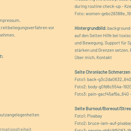
during routine check-up - Kz
Foto: women-gebc28388e_1920
 Impressum.
Streitbeilegungsverfahren vor
Hintergrundbild:
background-
unehmen.
auf den Seiten Hilfe bei tox
und Bewegung, Support für Sp
stärken und Grenzen setzen,
t:
Über mich, Kontakt
Seite Chronische Schmerzen
Foto1: back-g3c2da0632_640 
Foto2: body-g0fd6c554a-1920
Foto3: pain-gacf45af6a_640
Seite Burnout/Boreout/Stres
chutzangelegenheiten
Foto1: Pixabay
Foto2: bruce-iam-auf-pixaba
rmationsfreiheit
Foto3: people-gb849f5083-19