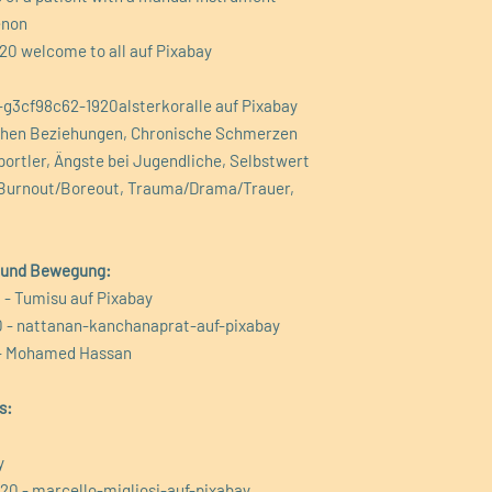
enon
 welcome to all auf Pixabay
g3cf98c62-1920alsterkoralle auf Pixabay
ischen Beziehungen, Chronische Schmerzen
ortler, Ängste bei Jugendliche, Selbstwert
 Burnout/Boreout, Trauma/Drama/Trauer,
 und Bewegung:
- Tumisu auf Pixabay
 - nattanan-kanchanaprat-auf-pixabay
 - Mohamed Hassan
s:
y
20 - marcello-migliosi-auf-pixabay