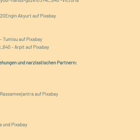
-your-hands-g62e10374c_640 -Victoria
20Engin Akyurt auf Pixabay
- Tumisu auf Pixabay
640 - Arpit auf Pixabay
iehungen und narzisstischen Partnern:
 Rassameejantra auf Pixabay
a und Pixabay