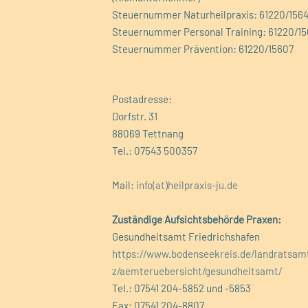
Steuernummer Naturheilpraxis: 61220/156
Steuernummer Personal Training: 61220/1
Steuernummer Prävention: 61220/15607
P
ostadresse:
Dorfstr. 31
88069 Tettnang
Tel.: 07543 500357
Mail:
info(at)heilpraxis-ju.de
Zuständige Aufsichtsbehörde Praxen:
Gesundheitsamt Friedrichshafen
https://www.bodenseekreis.de/landratsam
z/aemteruebersicht/gesundheitsamt/
Tel.: 07541 204-5852 und -5853
Fax: 07541 204-8807