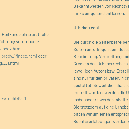
Bekanntwerden von Rechtsver
Links
umgehend entfernen.
Urheberrecht
 Heilkunde ohne ärztliche
hführungsverordnung:
Die durch die Seitenbetreiber
g/index.html
Seiten unterliegen dem deuts
lprgdv_1/index.html
oder
Bearbeitung, Verbreitung und
g/__1.html
Grenzen des Urheberrechtes 
jeweiligen Autors bzw. Erstel
sind nur für den privaten, n
gestattet.
Soweit die Inhalte
erstellt wurden, werden die 
les/recht/93-1-
Insbesondere werden Inhalte 
l
Sie trotzdem auf eine Urheb
bitten wir um einen entspre
Rechtsverletzungen werden w